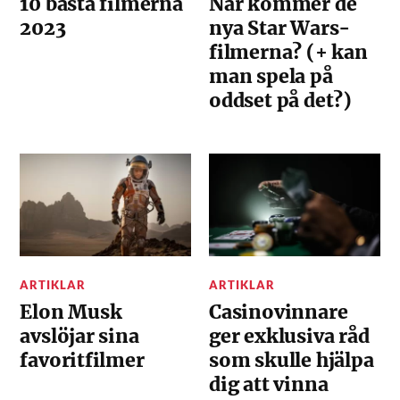
10 bästa filmerna
När kommer de
2023
nya Star Wars-
filmerna? (+ kan
man spela på
oddset på det?)
ARTIKLAR
ARTIKLAR
Elon Musk
Casinovinnare
avslöjar sina
ger exklusiva råd
favoritfilmer
som skulle hjälpa
dig att vinna