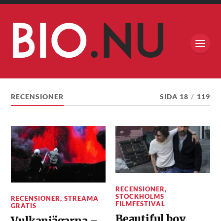
RECENSIONER
SIDA 18
/
119
RECENSIONER
,
STOCKHOLMS
RECENSIONER
,
STREAMA
FILMFESTIVAL
GRATIS
Beautiful boy
Vulkanjägarna –